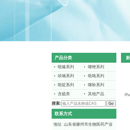
产品分类
新
•
吡嗪系列
•
噻唑系列
•
呋喃系列
•
吡咯系列
•
吡啶系列
•
噻吩系列
•
含硫类
•
其他产品
/Pu
搜索:
联系方式
地址: 山东省滕州市生物医药产业